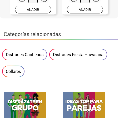
AÑADIR
AÑADIR
Categorías relacionadas
Disfraces Caribeños
Disfraces Fiesta Hawaiana
Collares