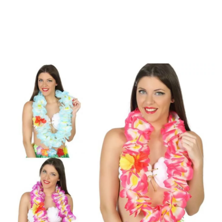
Inicio
Accesorios
Joyas
Collares
Collar Hawaiano ancho en 3 colores 