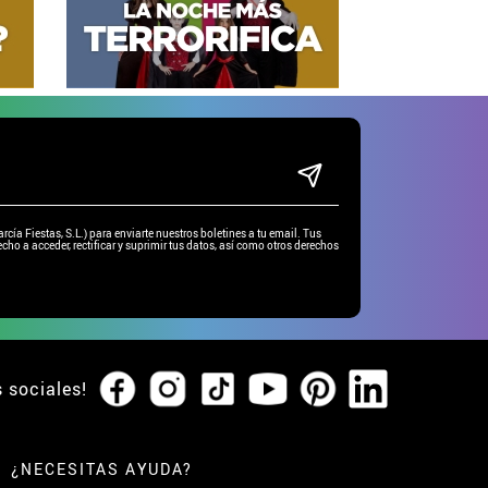
ía Fiestas, S.L.) para enviarte nuestros boletines a tu email. Tus
cho a acceder, rectificar y suprimir tus datos, así como otros derechos
s sociales!
¿NECESITAS AYUDA?