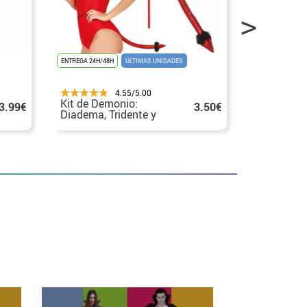
ENTREGA 24H/48H
ÚLTIMAS UNIDADES
ENTREGA 24H/48
4.55/5.00
Kit de Demonio:
Kit de Dem
3.99€
3.50€
Diadema, Tridente y
Diadema, P
Cola
Cola