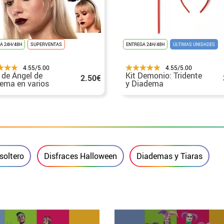
A 24H/48H
SUPERVENTAS
ENTREGA 24H/48H
ÚLTIMAS UNIDADES
4.55/5.00
4.55/5.00
 de Ángel de
Kit Demonio: Tridente
2.50€
ema en varios
y Diadema
res
soltero
Disfraces Halloween
Diademas y Tiaras