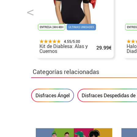
ENTREGA 24H/48H
ÚLTIMAS UNIDADES
ENTREG
4.55/5.00
Kit de Diablesa: Alas y
Halo
29.99€
Cuernos
Diad
colo
Categorías relacionadas
Disfraces Ángel
Disfraces Despedidas de 