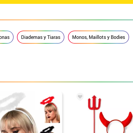
onas
Diademas y Tiaras
Monos, Maillots y Bodies