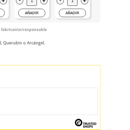
+
-
+
-
+
-
+
AÑADIR
AÑADIR
AÑADIR
o fabricante/responsable
, Querubin o Arcángel.