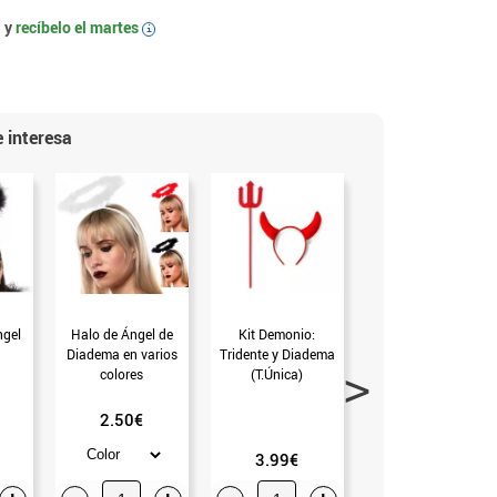
 y
recíbelo el
martes
i
 interesa
ngel
Halo de Ángel de
Kit Demonio:
Kit de Demonio:
Diadema en varios
Tridente y Diadema
Diadema, Tridente y
colores
(T.Única)
Cola (Universal
Adulto)
2.50€
3.99€
3.50€