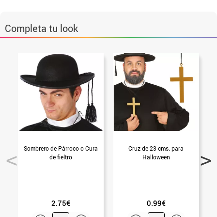
Completa tu look
Sombrero de Párroco o Cura
Cruz de 23 cms. para
G
de fieltro
Halloween
2.75€
0.99€