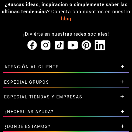
¿Buscas ideas, inspiración o simplemente saber las
últimas tendencias?
Conecta con nosotros en nuestro
blog
¡Diviérte en nuestras redes sociales!
ATENCIÓN AL CLIENTE
• Horario tienda IBI
ESPECIAL GRUPOS
•
Descuento estudiantes
• Sobre nosotros
Descuentos especiales para grupos.
ESPECIAL TIENDAS Y EMPRESAS
• Condiciones de venta
Contáctanos aquí
• Aviso legal
y
Privacidad
Descuentos exclusivos para tiendas y empresas.
¿NECESITAS AYUDA?
• Atencion al cliente
Contáctanos aquí
• Uso de Cookies
Aún no he hecho mi pedido
¿DÓNDE ESTAMOS?
•
Configuración de cookies