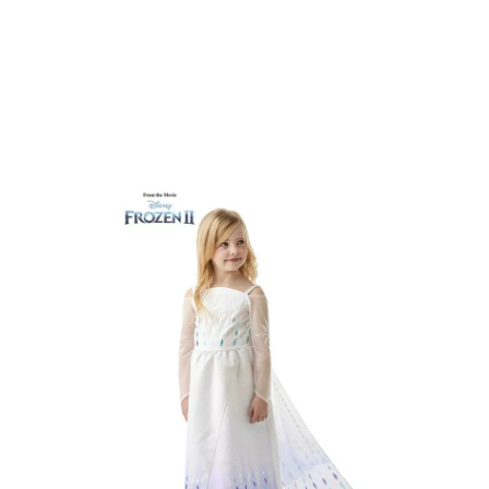
Inicio
Disfraces
Disney
Disfraz Elsa Frozen
Disfraz de Elsa Epílogo Fr