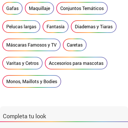
Gafas
Maquillaje
Conjuntos Temáticos
Pelucas largas
Fantasía
Diademas y Tiaras
Máscaras Famosos y TV
Caretas
Varitas y Cetros
Accesorios para mascotas
Monos, Maillots y Bodies
Completa tu look