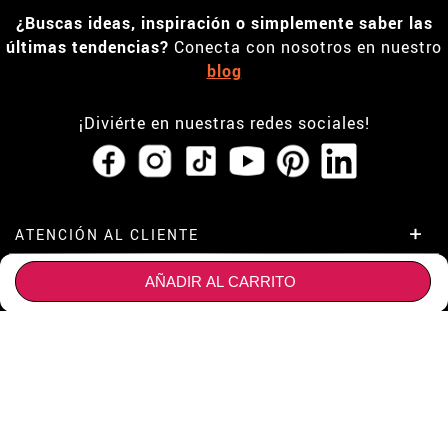
¿Buscas ideas, inspiración o simplemente saber las
últimas tendencias?
Conecta con nosotros en nuestro
blog
¡Diviérte en nuestras redes sociales!
ATENCIÓN AL CLIENTE
AÑADIR AL CARRITO
• Horario tienda IBI
ESPECIAL GRUPOS
•
Descuento estudiantes
• Sobre nosotros
Descuentos especiales para grupos.
ESPECIAL TIENDAS Y EMPRESAS
• Condiciones de venta
Contáctanos aquí
• Aviso legal
y
Privacidad
Descuentos exclusivos para tiendas y empresas.
¿NECESITAS AYUDA?
• Atencion al cliente
Contáctanos aquí
• Uso de Cookies
Aún no he hecho mi pedido
¿DÓNDE ESTAMOS?