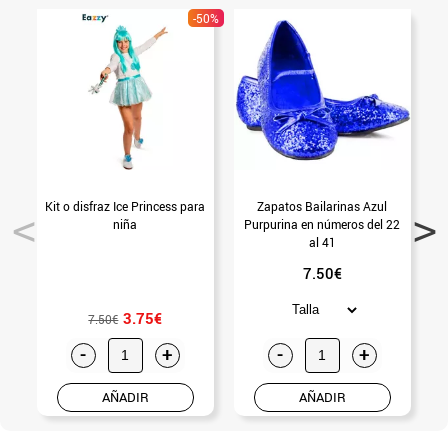
-50%
Kit o disfraz Ice Princess para
Zapatos Bailarinas Azul
niña
Purpurina en números del 22
al 41
7.50€
3.75€
7.50€
-
+
-
+
AÑADIR
AÑADIR