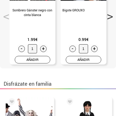
Sombrero Gánster negro con
Bigote GROUXO
S
cinta blanca
1.99€
0.99€
-
+
-
+
AÑADIR
AÑADIR
Disfrázate en familia