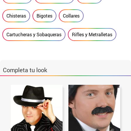
Chisteras
Bigotes
Collares
Cartucheras y Sobaqueras
Rifles y Metralletas
Completa tu look