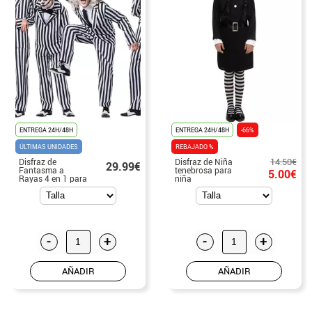
ENTREGA 24H/48H
ENTREGA 24H/48H
-66%
ÚLTIMAS UNIDADES
REBAJADO %
14.50€
Disfraz de
Disfraz de Niña
29.99€
Fantasma a
tenebrosa para
5.00€
Rayas 4 en 1 para
niña
hombre
-
+
-
+
AÑADIR
AÑADIR