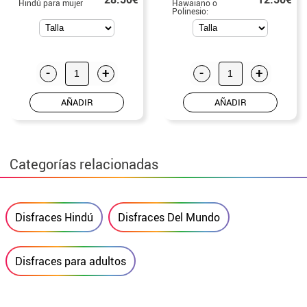
Hindú para mujer
Hawaiano o
Polinesio:
Brazalete, Falda y
Espinilleras
-
+
-
+
AÑADIR
AÑADIR
Categorías relacionadas
Disfraces Hindú
Disfraces Del Mundo
Disfraces para adultos