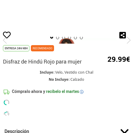
Inicio
Disfraces
Hindús
Disfraz de Hindú Rojo para mujer
ENTREGA 24H/48H
RECOMENDADO
29.99€
Disfraz de Hindú Rojo para mujer
Incluye
: Velo, Vestido con Chal
No Incluye
: Calzado
Cómpralo ahora y
recíbelo el
martes
i
Descripción