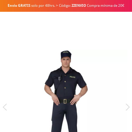
Envío GRATIS
solo por 48hrs. > Código:
ZZENVIO
Compra mínima de 20€
Inicio
Disfraces
Policías
Disfraz de Policía cachas para hombre