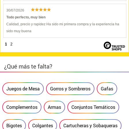
30/07/2026
Todo perfecto, muy bien
Calidad, precio y rapidez Ha sido mi primera compra y la experiencia ha
sido muy buena
1
2
¿Qué más te falta?
Juegos de Mesa
Gorros y Sombreros
Gafas
Complementos
Armas
Conjuntos Temáticos
Bigotes
Colgantes
Cartucheras y Sobaqueras