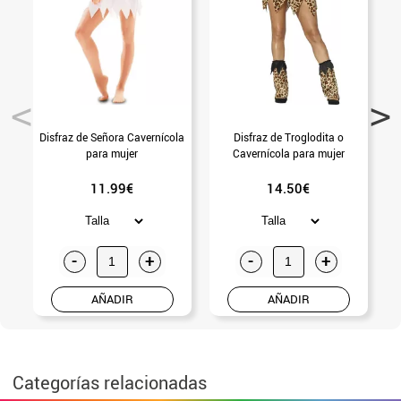
Disfraz de Señora Cavernícola
Disfraz de Troglodita o
para mujer
Cavernícola para mujer
E
11.99€
14.50€
-
+
-
+
AÑADIR
AÑADIR
Categorías relacionadas