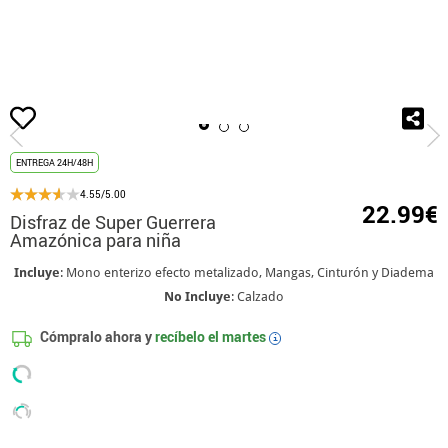
Inicio
Disfraces
Disfraces para fiestas
Disfrazzes - Disfraces para Día del
ENTREGA 24H/48H
4.55/5.00
22.99€
Disfraz de Super Guerrera
Amazónica para niña
Incluye
: Mono enterizo efecto metalizado, Mangas, Cinturón y Diadema
No Incluye
: Calzado
Cómpralo ahora y
recíbelo el
martes
i