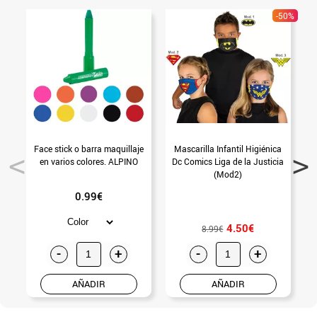
-50%
Face stick o barra maquillaje
Mascarilla Infantil Higiénica
en varios colores. ALPINO
Dc Comics Liga de la Justicia
(Mod2)
0.99€
4.50€
8.99€
-
+
-
+
AÑADIR
AÑADIR