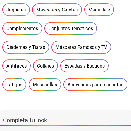
Juguetes
Máscaras y Caretas
Maquillaje
Complementos
Conjuntos Temáticos
Diademas y Tiaras
Máscaras Famosos y TV
Antifaces
Collares
Espadas y Escudos
Látigos
Mascarillas
Accesorios para mascotas
Completa tu look