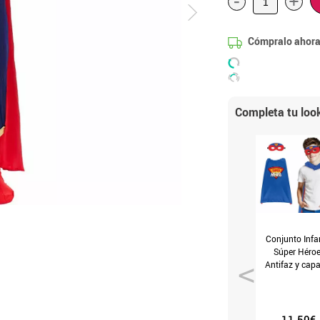
-
+
Cómpralo ahora
Completa tu loo
Conjunto Infan
Súper Héroe
Antifaz y capa
70 cms
11.50€