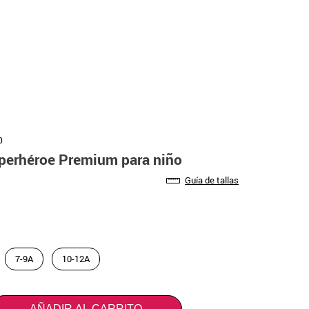
0
uperhéroe Premium para niño
Guía de tallas
7-9A
10-12A
AÑADIR AL CARRITO