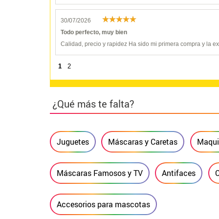
30/07/2026
Todo perfecto, muy bien
Calidad, precio y rapidez Ha sido mi primera compra y la 
1
2
¿Qué más te falta?
Juguetes
Máscaras y Caretas
Maquil
Máscaras Famosos y TV
Antifaces
C
Accesorios para mascotas