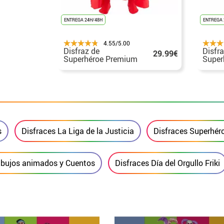
ENTREGA 24H/48H
ENTREGA 
4.55/5.00
Disfraz de
Disfr
29.99€
Superhéroe Premium
Super
para hombre
Premi
s
Disfraces La Liga de la Justicia
Disfraces Superhér
ibujos animados y Cuentos
Disfraces Día del Orgullo Friki