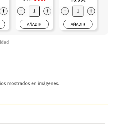
+
-
+
-
+
-
+
AÑADIR
AÑADIR
AÑADIR
idad
rios mostrados en imágenes.