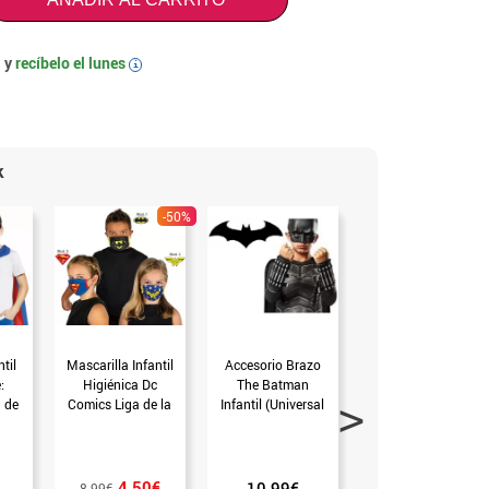
 y
recíbelo el
lunes
i
k
-50%
-63
til
Mascarilla Infantil
Accesorio Brazo
Impermeable
:
Higiénica Dc
The Batman
Ajustable para
 de
Comics Liga de la
Infantil (Universal
Perro de Batman
Justicia (Mod2)
Niños)
5.00€
13.59€
4.50€
10.99€
8.99€