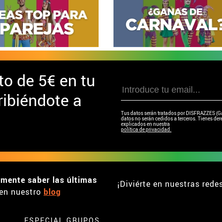
to de
5€ en tu
ibiéndote a
Tus datos serán tratados por DISFRAZZES (Garc
datos no serán cedidos a terceros. Tienes dere
explicados en nuestra
política de privacidad.
emente saber las últimas
¡Diviérte en nuestras rede
en nuestro
blog
ESPECIAL GRUPOS