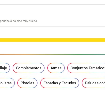
experiencia ha sido muy buena
laje
Complementos
Armas
Conjuntos Temático
ollares
Pistolas
Espadas y Escudos
Pelucas con