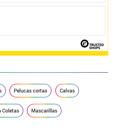
s
Pelucas cortas
Calvas
 Coletas
Mascarillas