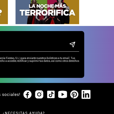
ía Fiestas, S.L.) para enviarte nuestros boletines a tu email. Tus
cho a acceder, rectificar y suprimir tus datos, así como otros derechos
s sociales!
¿NECESITAS AYUDA?