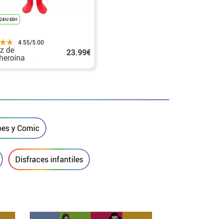
24H/48H
4.55/5.00
az de
23.99€
heroína
um para niña
oes y Comic
Disfraces infantiles