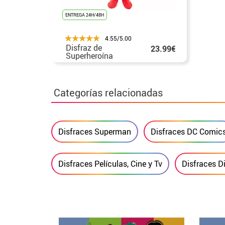
ENTREGA 24H/48H
4.55/5.00
Disfraz de
23.99€
Superheroína
Premium para niña
Categorías relacionadas
Disfraces Superman
Disfraces DC Comic
Disfraces Películas, Cine y Tv
Disfraces D