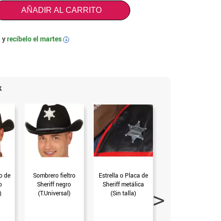
AÑADIR AL CARRITO
 y
recíbelo el
martes
i
k
o de
Sombrero fieltro
Estrella o Placa de
Cuerda Vaquero
o
Sheriff negro
Sheriff metálica
del Oeste 185 cm.
)
(T.Universal)
(Sin talla)
(Sin talla)