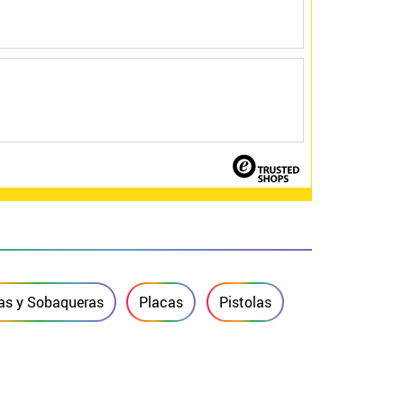
as y Sobaqueras
Placas
Pistolas