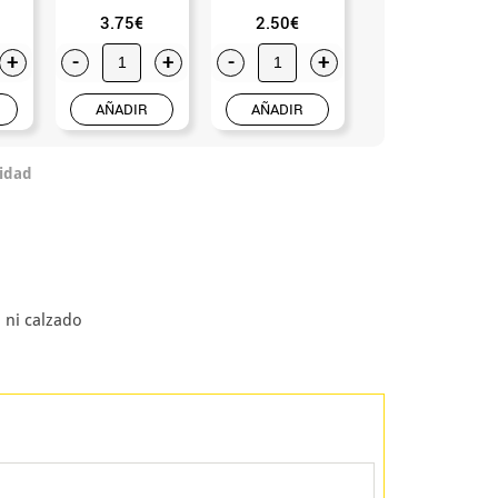
3.75€
2.50€
7.50€
+
-
+
-
+
-
+
AÑADIR
AÑADIR
AÑADIR
idad
 ni calzado