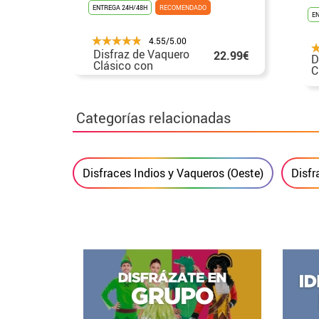
ENTREGA 24H/48H
RECOMENDADO
E
4.55/5.00
Disfraz de Vaquero
22.99€
D
Clásico con
C
chaleco para
p
hombre
Categorías relacionadas
Disfraces Indios y Vaqueros (Oeste)
Disf