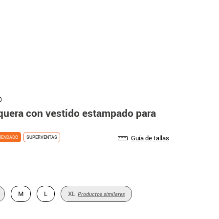
0
aquera con vestido estampado para
Guía de tallas
MENDADO
SUPERVENTAS
M
L
XL
Productos similares