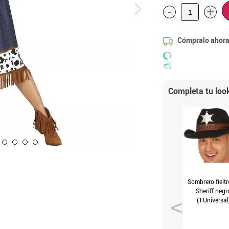
-
+
Cómpralo ahora
Completa tu loo
Sombrero fieltr
Sheriff negr
(T.Universal