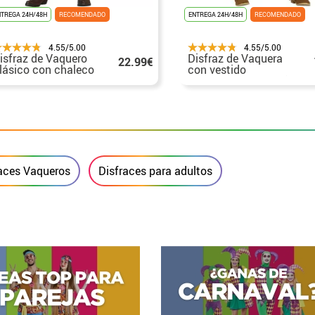
NTREGA 24H/48H
RECOMENDADO
ENTREGA 24H/48H
RECOMENDADO
4.55/5.00
4.55/5.00
isfraz de Vaquero
Disfraz de Vaquera
22.99€
lásico con chaleco
con vestido
ara hombre
estampado para niña
races Vaqueros
Disfraces para adultos