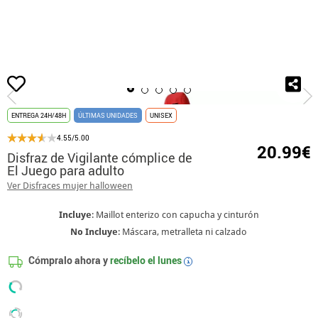
Inicio
El Juego del Calamar
Disfraz de Vigilante cómplice de El Juego para adu
ENTREGA 24H/48H
ÚLTIMAS UNIDADES
UNISEX
4.55/5.00
20.99€
Disfraz de Vigilante cómplice de
El Juego para adulto
Ver Disfraces mujer halloween
Incluye
: Maillot enterizo con capucha y cinturón
No Incluye
: Máscara, metralleta ni calzado
Cómpralo ahora y
recíbelo el
lunes
i