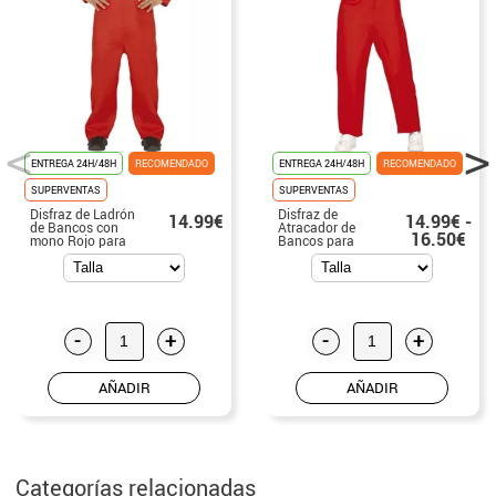
ENTREGA 24H/48H
RECOMENDADO
ENTREGA 24H/48H
RECOMENDADO
SUPERVENTAS
SUPERVENTAS
Disfraz de Ladrón
Disfraz de
14.99€
14.99€ -
de Bancos con
Atracador de
16.50€
mono Rojo para
Bancos para
hombre
mujer
-
+
-
+
AÑADIR
AÑADIR
Categorías relacionadas