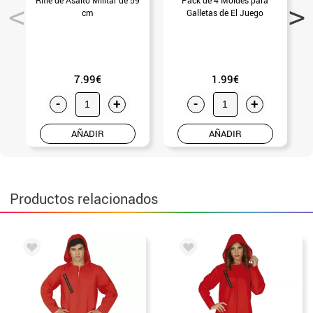
cm
Galletas de El Juego
7.99€
1.99€
-
+
-
+
AÑADIR
AÑADIR
Productos relacionados