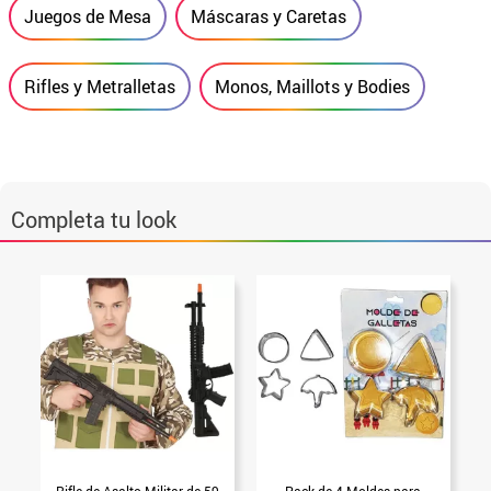
Juegos de Mesa
Máscaras y Caretas
Rifles y Metralletas
Monos, Maillots y Bodies
Completa tu look
Rifle de Asalto Militar de 59
Pack de 4 Moldes para
M