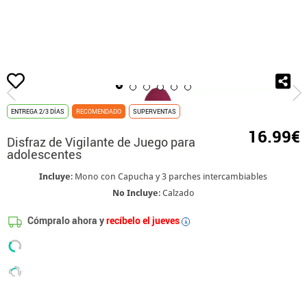
Inicio
El Juego del Calamar
Disfraces Para Niño El Juego Del Calamar
Dis
ENTREGA 2/3 DÍAS
RECOMENDADO
SUPERVENTAS
16.99€
Disfraz de Vigilante de Juego para
adolescentes
Incluye
: Mono con Capucha y 3 parches intercambiables
No Incluye
: Calzado
Cómpralo ahora y
recíbelo el jueves
i