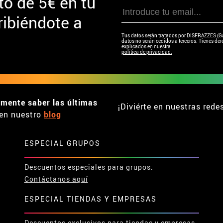
to de
5€ en tu
ibiéndote a
Tus datos serán tratados por DISFRAZZES (Garc
datos no serán cedidos a terceros. Tienes dere
explicados en nuestra
política de privacidad.
emente saber las últimas
¡Diviérte en nuestras rede
en nuestro
blog
ESPECIAL GRUPOS
Descuentos especiales para grupos.
Contáctanos aquí
ESPECIAL TIENDAS Y EMPRESAS
Descuentos exclusivos para tiendas y empresas.