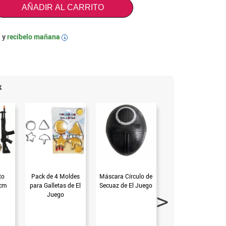
AÑADIR AL CARRITO
 y
recíbelo mañana
i
k
to
Pack de 4 Moldes
Máscara Círculo de
Guantes infantiles
 cm
para Galletas de El
Secuaz de El Juego
blancos (Blanco)
Juego