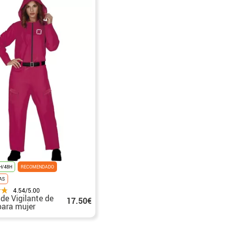
H/48H
RECOMENDADO
AS
4.54/5.00
 de Vigilante de
17.50€
ara mujer