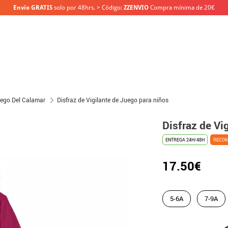
Envío GRATIS
solo por 48hrs. > Código:
ZZENVIO
Compra mínima de 20€
uego Del Calamar
Disfraz de Vigilante de Juego para niños
Disfraz de Vi
ENTREGA 24H/48H
RECO
17.50€
5-6A
7-9A