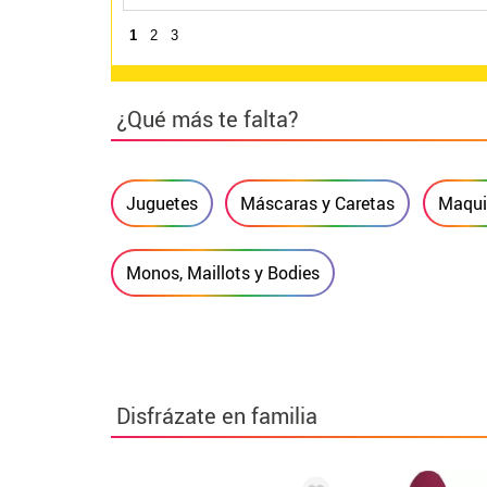
1
2
3
¿Qué más te falta?
Juguetes
Máscaras y Caretas
Maquil
Monos, Maillots y Bodies
Disfrázate en familia