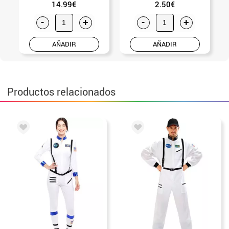
14.99€
2.50€
-
+
-
+
AÑADIR
AÑADIR
Productos relacionados