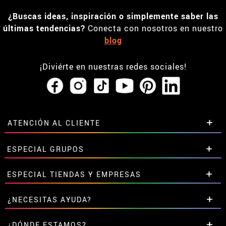
¿Buscas ideas, inspiración o simplemente saber las
últimas tendencias?
Conecta con nosotros en nuestro
blog
¡Diviérte en nuestras redes sociales!
ATENCIÓN AL CLIENTE
• Horario tienda IBI
ESPECIAL GRUPOS
•
Descuento estudiantes
• Sobre nosotros
Descuentos especiales para grupos.
ESPECIAL TIENDAS Y EMPRESAS
• Condiciones de venta
Contáctanos aquí
• Aviso legal
y
Privacidad
Descuentos exclusivos para tiendas y empresas.
¿NECESITAS AYUDA?
• Atencion al cliente
Contáctanos aquí
• Uso de Cookies
Aún no he hecho mi pedido
¿DÓNDE ESTAMOS?