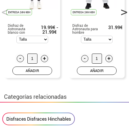
ENTREGA 24H/48H
ENTREGA 24H/48H
Disfraz de
Disfraz de
19.99€ -
31.99€
Astronauta
Astronauta para
21.99€
blanco con
hombre
Insignia para
mujer
-
+
-
+
AÑADIR
AÑADIR
Categorías relacionadas
Disfraces Disfraces Hinchables