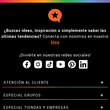
¿Buscas ideas, inspiración o simplemente saber las
últimas tendencias?
Conecta con nosotros en nuestro
blog
¡Diviérte en nuestras redes sociales!
ATENCIÓN AL CLIENTE
• Horario tienda IBI
ESPECIAL GRUPOS
•
Descuento estudiantes
• Sobre nosotros
Descuentos especiales para grupos.
ESPECIAL TIENDAS Y EMPRESAS