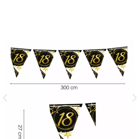
Inicio
Decoración y fiestas
Gallardete 18 Años Cumpleaños y Aniversarios de