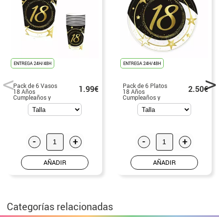
ENTREGA 24H/48H
ENTREGA 24H/48H
Pack de 6 Vasos
Pack de 6 Platos
1.99€
2.50€
18 Años
18 Años
Cumpleaños y
Cumpleaños y
Aniversarios de
Aniversarios de
240 ml (90 cm)
23 cm
-
+
-
+
AÑADIR
AÑADIR
Categorías relacionadas