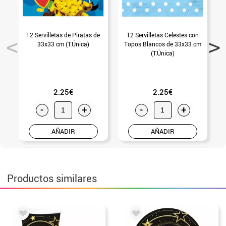
12 Servilletas de Piratas de
12 Servilletas Celestes con
1
33x33 cm (T.Única)
Topos Blancos de 33x33 cm
(T.Única)
2.25€
2.25€
-
+
-
+
AÑADIR
AÑADIR
Productos similares