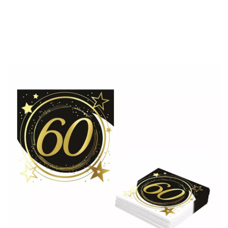
Inicio
Decoración y fiestas
Menaje
Servilletas
Pack de 12 Servilleta