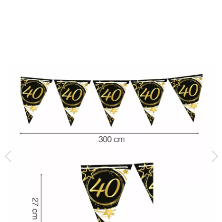
Inicio
Decoración y fiestas
Gallardete 40 Años Cumpleaños y Aniversarios de