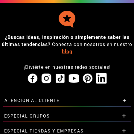
¿Buscas ideas, inspiración o simplemente saber las
últimas tendencias?
Conecta con nosotros en nuestro
blog
¡Diviérte en nuestras redes sociales!
ATENCIÓN AL CLIENTE
• Horario tienda IBI
ESPECIAL GRUPOS
•
Descuento estudiantes
• Sobre nosotros
Descuentos especiales para grupos.
ESPECIAL TIENDAS Y EMPRESAS