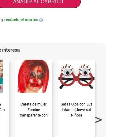
AÑADIR AL CARRITO
 y
recíbelo el
martes
i
 interesa
n
Careta de mujer
Gafas Ojos con Luz
Machete con
 Cm
Zombie
Infantil (Universal
Sangre 74 Cm
transparente con
Niños)
sangre