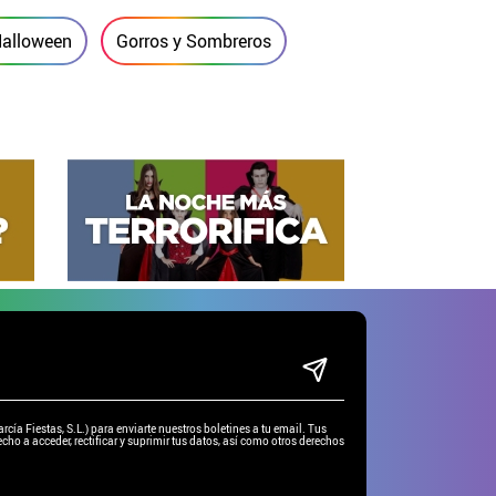
Halloween
Gorros y Sombreros
ía Fiestas, S.L.) para enviarte nuestros boletines a tu email. Tus
cho a acceder, rectificar y suprimir tus datos, así como otros derechos