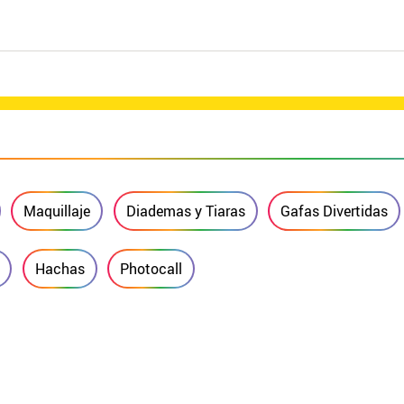
Maquillaje
Diademas y Tiaras
Gafas Divertidas
Hachas
Photocall