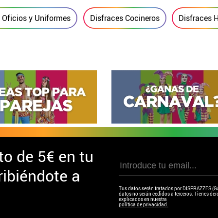
, Oficios y Uniformes
Disfraces Cocineros
Disfraces 
to de
5€ en tu
ibiéndote a
Tus datos serán tratados por DISFRAZZES (Garc
datos no serán cedidos a terceros. Tienes dere
explicados en nuestra
política de privacidad.