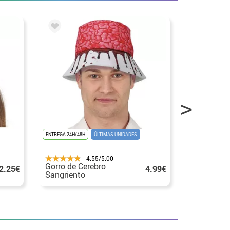
ENTREGA 24H/48H
ÚLTIMAS UNIDADES
ENTREGA 3/4 DÍA
4.55/5.00
Gorro de Cerebro
Kit de Coc
2.25€
4.99€
Sangriento
y Delantal
55x70 cm