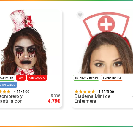
A 24H/48H
-20%
REBAJADO %
ENTREGA 24H/48H
SUPERVENTAS
S UNIDADES
4.55/5.00
4.55/5.00
sombrero y
5.99€
Diadema Mini de
antilla con
4.79€
Enfermera
re