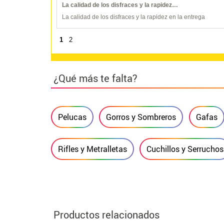
La calidad de los disfraces y la rapidez…
La calidad de los disfraces y la rapidez en la entrega
1
2
¿Qué más te falta?
Pelucas
Gorros y Sombreros
Gafas
Rifles y Metralletas
Cuchillos y Serruchos
Productos relacionados