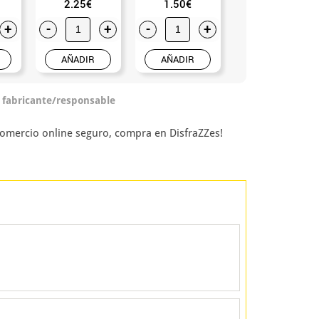
2.25€
1.50€
2.50€
+
-
+
-
+
-
+
AÑADIR
AÑADIR
AÑADIR
o fabricante/responsable
comercio online seguro, compra en DisfraZZes!