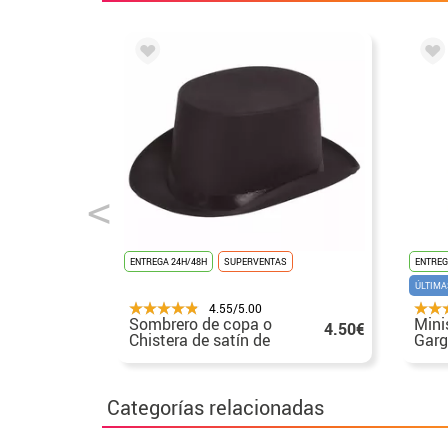
ENTREGA 24H/48H
SUPERVENTAS
ENTREG
ÚLTIMA
4.55/5.00
Sombrero de copa o
Mini
4.50€
Chistera de satín de
Garg
alta calidad negra de
Sang
58 cm
Categorías relacionadas