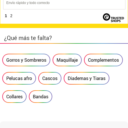
Envío rápido y todo correcto
1
2
¿Qué más te falta?
Gorros y Sombreros
Maquillaje
Complementos
Pelucas afro
Cascos
Diademas y Tiaras
Collares
Bandas