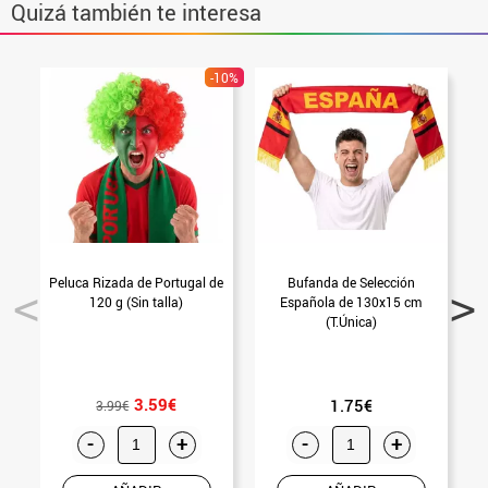
Quizá también te interesa
-10%
Peluca Rizada de Portugal de
Bufanda de Selección
B
120 g (Sin talla)
Española de 130x15 cm
(T.Única)
3.59€
1.75€
3.99€
-
+
-
+