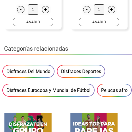
-
+
-
+
AÑADIR
AÑADIR
Categorías relacionadas
Disfraces Del Mundo
Disfraces Deportes
Disfraces Eurocopa y Mundial de Fútbol
Pelucas afro