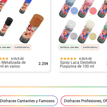
A 24H/48H
SUPERVENTAS
ENTREGA 24H/48H
SUPERVENTAS
4.55/5.00
4.55/5.00
 Metalizada de
Spray Laca Destellos
2.25€
ml en varios
Purpurina de 100 ml
res
en varios colores
Disfraces Cantantes y Famosos
Disfraces Profesiones, O