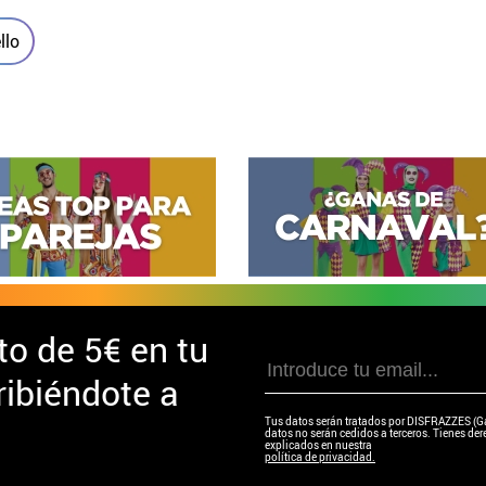
llo
to de
5€ en tu
ibiéndote a
Tus datos serán tratados por DISFRAZZES (Garc
datos no serán cedidos a terceros. Tienes dere
explicados en nuestra
política de privacidad.