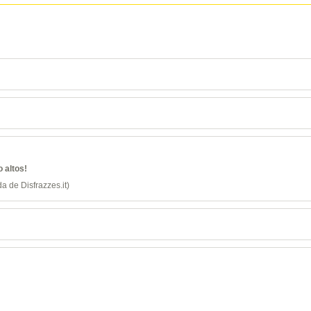
 altos!
a de Disfrazzes.it)