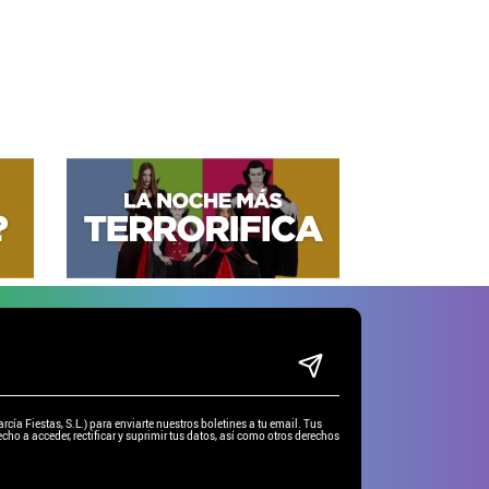
ía Fiestas, S.L.) para enviarte nuestros boletines a tu email. Tus
cho a acceder, rectificar y suprimir tus datos, así como otros derechos