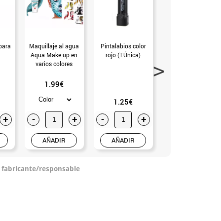
para
Maquillaje al agua
Pintalabios color
Esponja blanca de
Aqua Make up en
rojo (T.Única)
silicona
varios colores
1.99€
1.25€
5.99€
+
-
+
-
+
-
+
AÑADIR
AÑADIR
AÑADIR
o fabricante/responsable