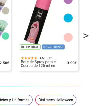
ENTREGA 24H/48H
ÚLTIMAS UNIDADES
ENTREGA 24H/48
4.55/5.00
Bote de Spray para el
Tinte para
2.50€
3.99€
Cuerpo de 125 ml en
Mechas de
varios colores
varios col
ficios y Uniformes
Disfraces Halloween