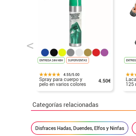
ENTREGA 24H/48H
SUPERVENTAS
ENTREG
4.55/5.00
Spray para cuerpo y
Laca
4.50€
pelo en varios colores
125 
75 ml
colo
Categorías relacionadas
Disfraces Hadas, Duendes, Elfos y Ninfas