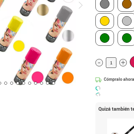
-
+
Cómpralo ahora
Quizá también te