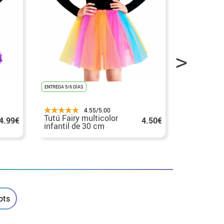
ENTREGA 5/6 DÍAS
ENTREGA 5/6 DÍA
4.55/5.00
Tutú Fairy multicolor
Tutú con l
4.99€
4.50€
infantil de 30 cm
pasteles 
infantil
ots