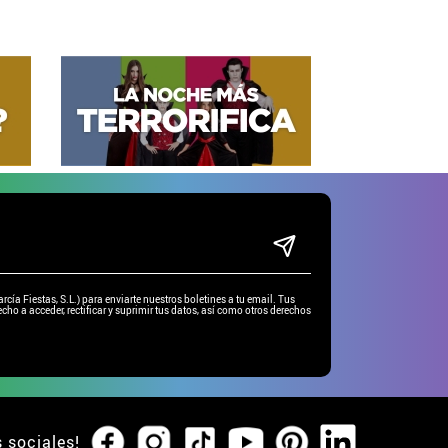
ía Fiestas, S.L.) para enviarte nuestros boletines a tu email. Tus
cho a acceder, rectificar y suprimir tus datos, así como otros derechos
s sociales!