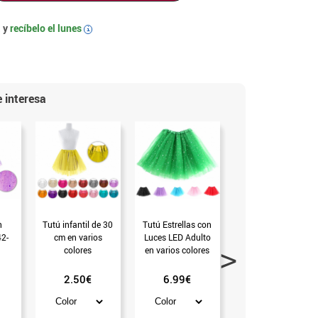
 y
recíbelo el
lunes
i
 interesa
n
Tutú infantil de 30
Tutú Estrellas con
Tutú de 40 cm para
42-
cm en varios
Luces LED Adulto
adulto en varios
colores
en varios colores
colores
2.50€
6.99€
2.99€