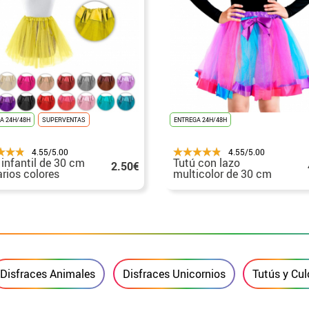
A 24H/48H
SUPERVENTAS
ENTREGA 24H/48H
4.55/5.00
4.55/5.00
 infantil de 30 cm
Tutú con lazo
2.50€
arios colores
multicolor de 30 cm
infantil
Disfraces Animales
Disfraces Unicornios
Tutús y Cul