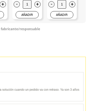
+
-
+
-
+
-
+
AÑADIR
AÑADIR
AÑADIR
o fabricante/responsable
y da solución cuando un pedido va con retraso. Ya son 3 años