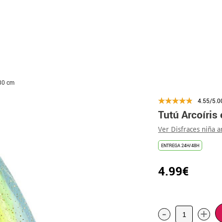
x30 cm
4.55/5.0
Tutú Arcoíris
Ver Disfraces niña 
ENTREGA 24H/48H
4.99€
-
+