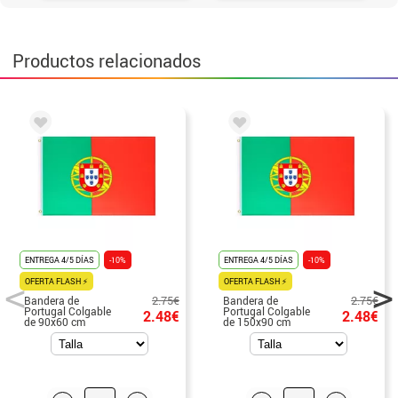
Productos relacionados
ENTREGA 4/5 DÍAS
-10%
ENTREGA 4/5 DÍAS
-10%
OFERTA FLASH ⚡
OFERTA FLASH ⚡
2.75€
2.75€
Bandera de
Bandera de
Portugal Colgable
Portugal Colgable
2.48€
2.48€
de 90x60 cm
de 150x90 cm