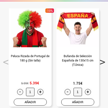
-10%
Peluca Rizada de Portugal de
Bufanda de Selección
G
180 g (Sin talla)
Española de 130x15 cm
(T.Única)
5.39€
1.75€
5.99€
-
+
-
+
AÑADIR
AÑADIR