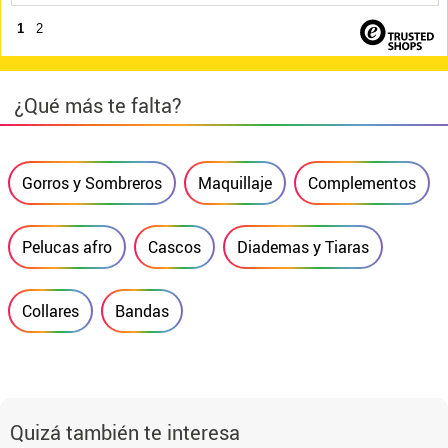
1
2
¿Qué más te falta?
Gorros y Sombreros
Maquillaje
Complementos
Pelucas afro
Cascos
Diademas y Tiaras
Collares
Bandas
Quizá también te interesa