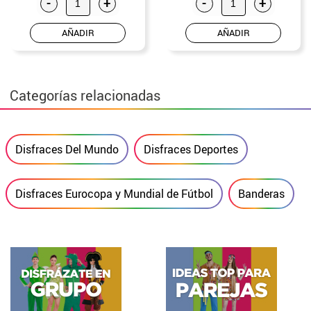
-
+
-
+
AÑADIR
AÑADIR
Categorías relacionadas
Disfraces Del Mundo
Disfraces Deportes
Disfraces Eurocopa y Mundial de Fútbol
Banderas