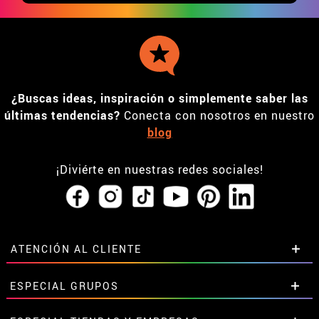
¿Buscas ideas, inspiración o simplemente saber las
últimas tendencias?
Conecta con nosotros en nuestro
blog
¡Diviérte en nuestras redes sociales!
ATENCIÓN AL CLIENTE
• Horario tienda IBI
ESPECIAL GRUPOS
•
Descuento estudiantes
• Sobre nosotros