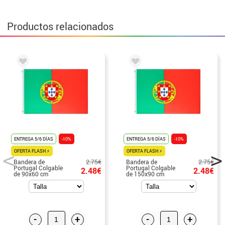
Productos relacionados
ENTREGA 5/6 DÍAS
-10%
ENTREGA 5/6 DÍAS
-10%
OFERTA FLASH ⚡
OFERTA FLASH ⚡
2.75€
2.75€
Bandera de
Bandera de
Portugal Colgable
Portugal Colgable
2.48€
2.48€
de 90x60 cm
de 150x90 cm
-
+
-
+