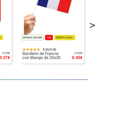
 ⚡
ENTREGA 24H/48H
-10%
OFERTA FLASH ⚡
ENTREGA 24H/48
4.55/5.00
3.75€
Banderín de Francia
0.50€
Banderín d
3.37€
con Mango de 20x30
0.45€
con Mango
cm
cm