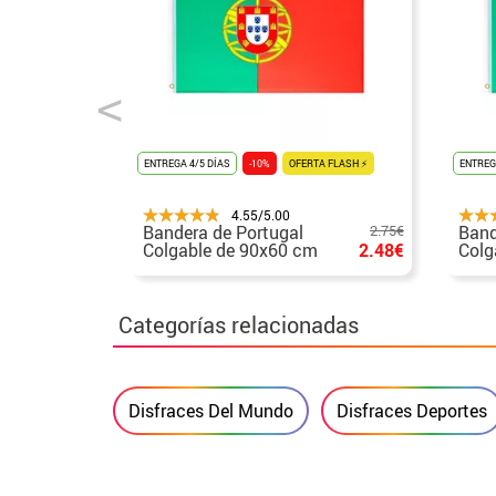
ENTREGA 4/5 DÍAS
-10%
OFERTA FLASH ⚡
ENTREG
4.55/5.00
Bandera de Portugal
2.75€
Band
Colgable de 90x60 cm
2.48€
Colg
cm
Categorías relacionadas
Disfraces Del Mundo
Disfraces Deportes