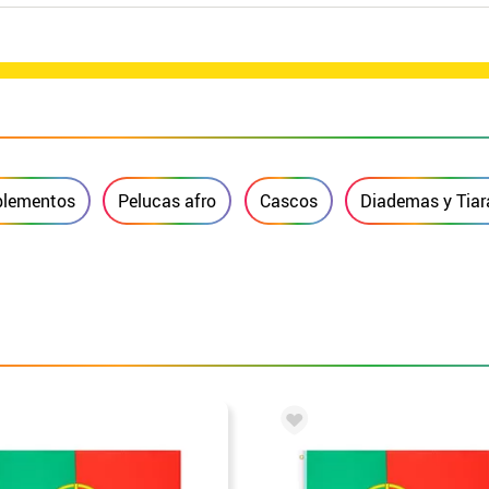
lementos
Pelucas afro
Cascos
Diademas y Tiar