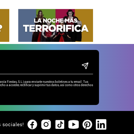
ía Fiestas, S.L.) para enviarte nuestros boletines a tu email. Tus
cho a acceder, rectificar y suprimir tus datos, así como otros derechos
s sociales!