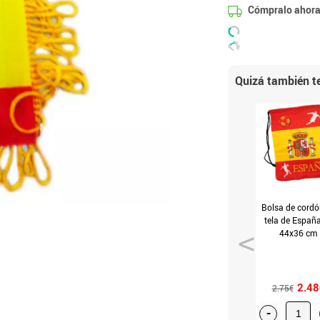
Cómpralo ahora
Quizá también te
Bolsa de cordó
tela de Españ
44x36 cm
2.48
2.75€
-