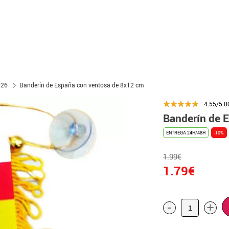
026
Banderín de España con ventosa de 8x12 cm
4.55/5.0
Banderín de 
ENTREGA 24H/48H
-10%
1.99€
1.79€
-
+