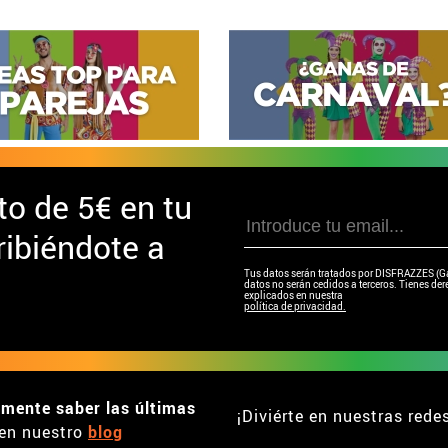
to de
5€ en tu
ibiéndote a
Tus datos serán tratados por DISFRAZZES (Garc
datos no serán cedidos a terceros. Tienes dere
explicados en nuestra
política de privacidad.
emente saber las últimas
¡Diviérte en nuestras rede
en nuestro
blog