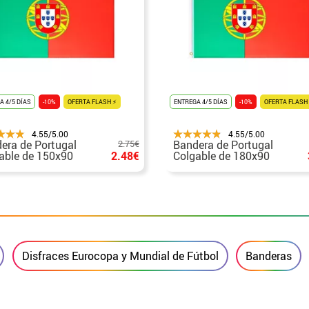
A 4/5 DÍAS
-10%
OFERTA FLASH ⚡
ENTREGA 4/5 DÍAS
-10%
OFERTA FLASH
4.55/5.00
4.55/5.00
era de Portugal
2.75€
Bandera de Portugal
able de 150x90
2.48€
Colgable de 180x90
cm
Disfraces Eurocopa y Mundial de Fútbol
Banderas