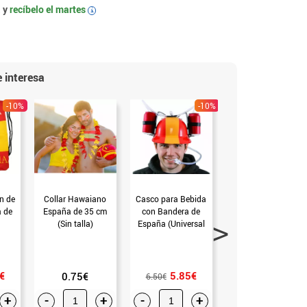
 y
recíbelo el
martes
i
 interesa
-10%
-10%
-10
n de
Collar Hawaiano
Casco para Bebida
Casco para Bebida
a de
España de 35 cm
con Bandera de
Fútbol (Universal
(Sin talla)
España (Universal
Adulto)
Adulto)
€
5.85€
5.85€
0.75€
6.50€
6.50€
+
-
+
-
+
-
+