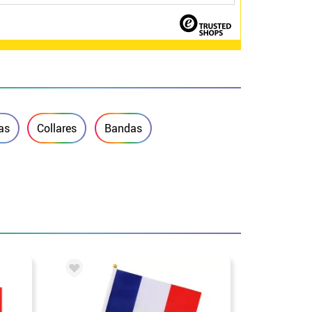
as
Collares
Bandas