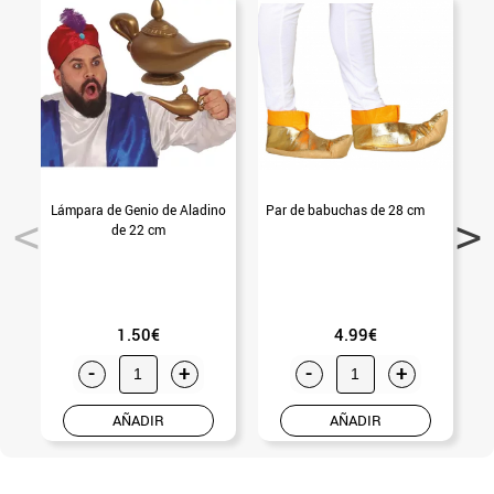
Lámpara de Genio de Aladino
Par de babuchas de 28 cm
de 22 cm
1.50€
4.99€
-
+
-
+
AÑADIR
AÑADIR