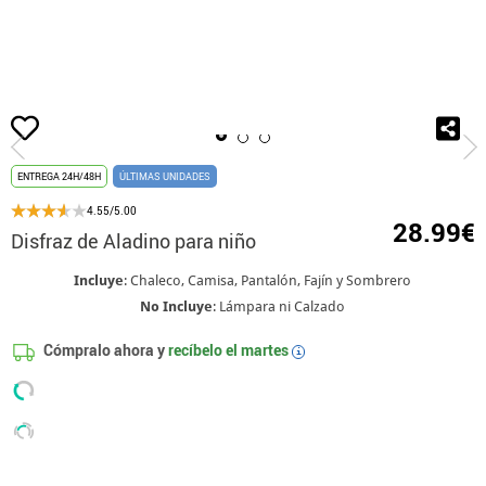
Inicio
Disfraces
Disney
Disfraces Aladdin
Disfraz de Aladino para niñ
ENTREGA 24H/48H
ÚLTIMAS UNIDADES
4.55/5.00
28.99€
Disfraz de Aladino para niño
Incluye
: Chaleco, Camisa, Pantalón, Fajín y Sombrero
No Incluye
: Lámpara ni Calzado
Cómpralo ahora y
recíbelo el
martes
i