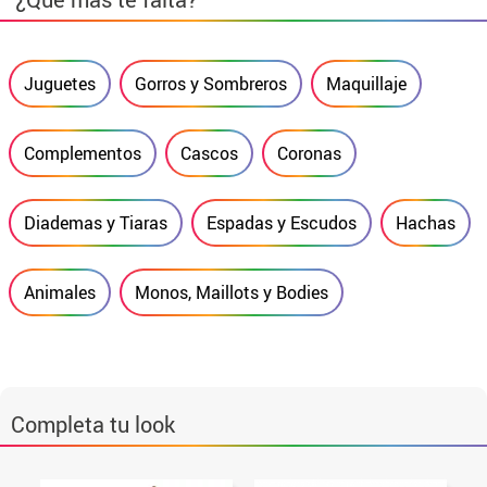
Juguetes
Gorros y Sombreros
Maquillaje
Complementos
Cascos
Coronas
Diademas y Tiaras
Espadas y Escudos
Hachas
Animales
Monos, Maillots y Bodies
Completa tu look