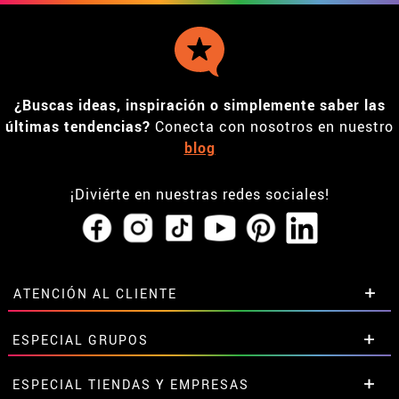
¿Buscas ideas, inspiración o simplemente saber las
últimas tendencias?
Conecta con nosotros en nuestro
blog
¡Diviérte en nuestras redes sociales!
ATENCIÓN AL CLIENTE
• Horario tienda IBI
ESPECIAL GRUPOS
•
Descuento estudiantes
• Sobre nosotros
Descuentos especiales para grupos.
ESPECIAL TIENDAS Y EMPRESAS