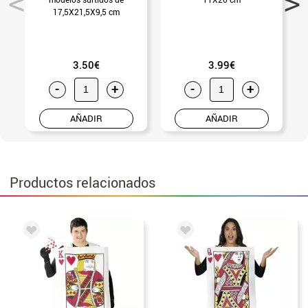
17,5X21,5X9,5 cm
3.50€
3.99€
-
+
-
+
AÑADIR
AÑADIR
Productos relacionados