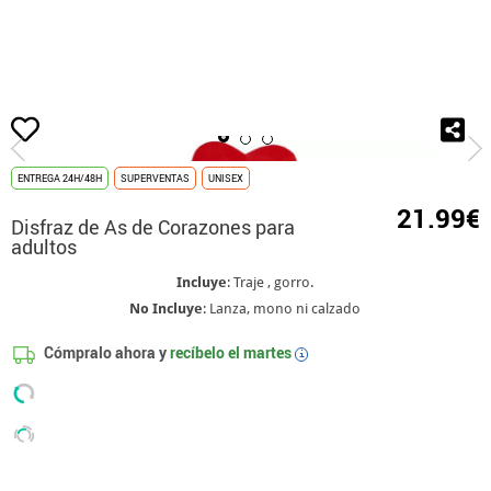
Inicio
Disfraces
Alicia en el País de las Maravillas
Disfraz de As de Coraz
ENTREGA 24H/48H
SUPERVENTAS
UNISEX
21.99€
Disfraz de As de Corazones para
adultos
Incluye
: Traje , gorro.
No Incluye
: Lanza, mono ni calzado
Cómpralo ahora y
recíbelo el
martes
i