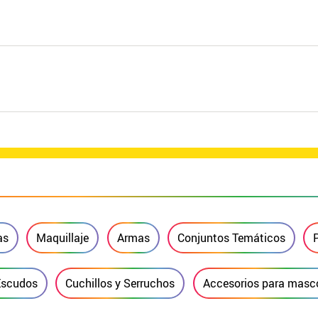
as
Maquillaje
Armas
Conjuntos Temáticos
Escudos
Cuchillos y Serruchos
Accesorios para masc