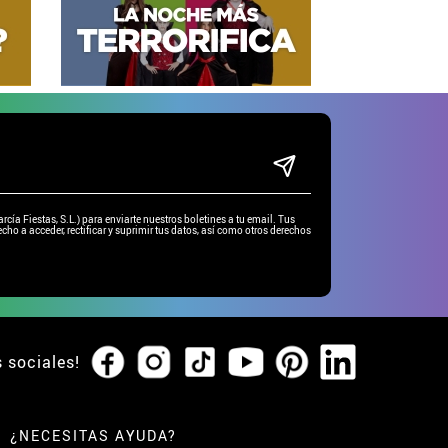
ía Fiestas, S.L.) para enviarte nuestros boletines a tu email. Tus
cho a acceder, rectificar y suprimir tus datos, así como otros derechos
s sociales!
¿NECESITAS AYUDA?