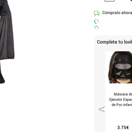
Cómpralo ahora
Completa tu loo
Máscara d
Ejecutor Espac
de Pvc infant
3.75€