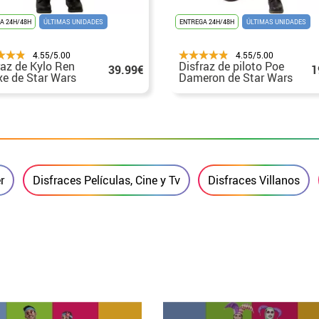
A 24H/48H
ÚLTIMAS UNIDADES
ENTREGA 24H/48H
ÚLTIMAS UNIDADES
4.55/5.00
4.55/5.00
raz de Kylo Ren
Disfraz de piloto Poe
39.99€
1
xe de Star Wars
Dameron de Star Wars
para niño
VII
r
Disfraces Películas, Cine y Tv
Disfraces Villanos