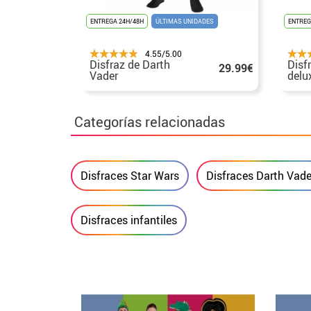
ENTREGA 24H/48H
ÚLTIMAS UNIDADES
ENTREG
4.55/5.00
Disfraz de Darth
Disf
29.99€
Vader
delu
VII 
Categorías relacionadas
Disfraces Star Wars
Disfraces Darth Vade
Disfraces infantiles