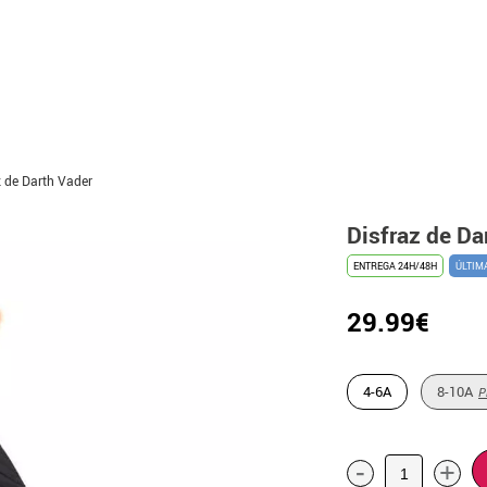
z de Darth Vader
Disfraz de Da
ENTREGA 24H/48H
ÚLTIM
29.99€
4-6A
8-10A
P
-
+