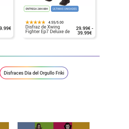
ENTREGA 24H/48H
ÚLTIMAS UNIDADES
ENTREGA 24H/48
4.55/5.00
Disfraz de Xwing
Disfraz de
9.99€
29.99€ -
Fighter Ep7 Deluxe de
Mandalori
39.99€
Star Wars para niño
para niño
Disfraces Día del Orgullo Friki