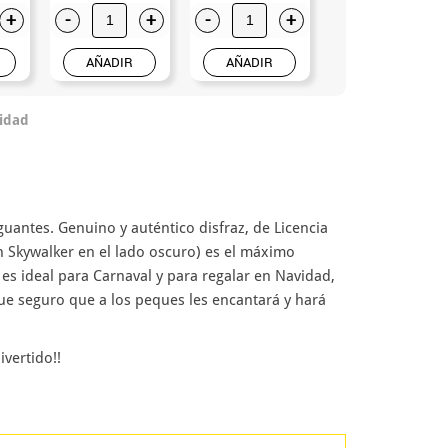
+
-
+
-
+
-
+
AÑADIR
AÑADIR
AÑADIR
idad
uantes. Genuino y auténtico disfraz, de Licencia
in Skywalker en el lado oscuro) es el máximo
 es ideal para Carnaval y para regalar en Navidad,
ue seguro que a los peques les encantará y hará
vertido!!