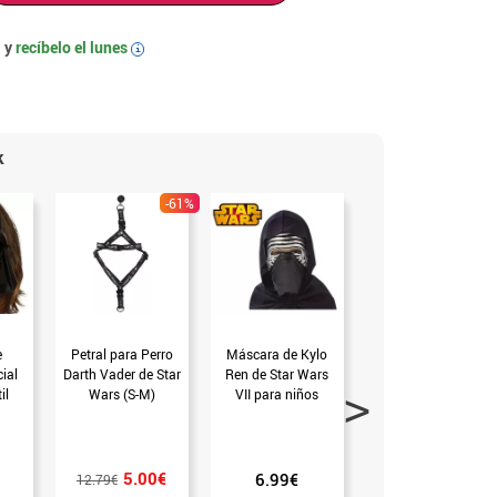
 y
recíbelo el
lunes
i
k
-61%
e
Petral para Perro
Máscara de Kylo
Espada láser con
ial
Darth Vader de Star
Ren de Star Wars
luz de 68 cm
il
Wars (S-M)
VII para niños
(T.Única)
(Universal Niños)
5.00€
6.99€
4.99€
12.79€