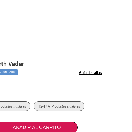
rth Vader
Guía de tallas
AS UNIDADES
12-14A
roductos similares
Productos similares
AÑADIR AL CARRITO