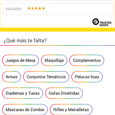
03/11/2024
¿Qué más te falta?
Juegos de Mesa
Maquillaje
Complementos
Armas
Conjuntos Temáticos
Pelucas lisas
Diademas y Tiaras
Gafas Divertidas
Máscaras de Zombie
Rifles y Metralletas