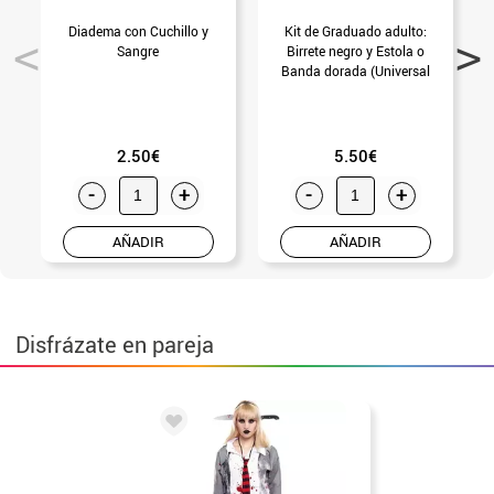
Diadema con Cuchillo y
Kit de Graduado adulto:
P
Sangre
Birrete negro y Estola o
Banda dorada (Universal
Adulto)
2.50€
5.50€
-
+
-
+
AÑADIR
AÑADIR
Disfrázate en pareja