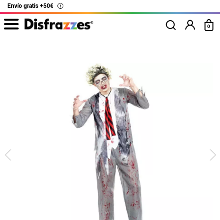
Envío gratis +50€
i
0
Inicio
Disfraces Halloween
Disfraces para fiestas
Disfraz de Zombie Cole