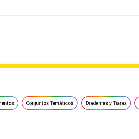
entos
Conjuntos Temáticos
Diademas y Tiaras