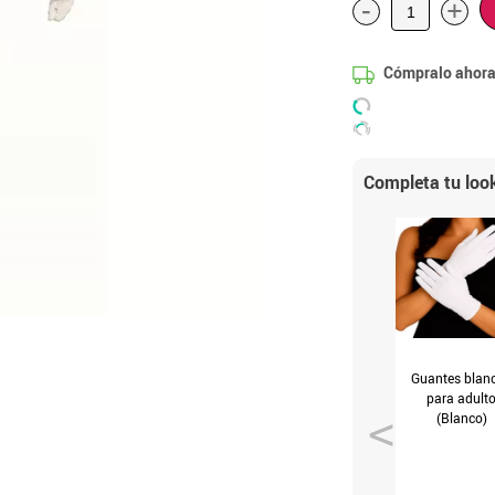
-
+
Cómpralo ahora
Completa tu loo
Guantes blan
para adult
(Blanco)