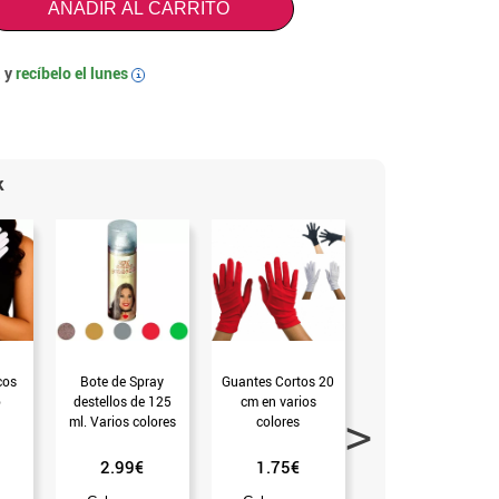
AÑADIR AL CARRITO
 y
recíbelo el
lunes
i
k
cos
Bote de Spray
Guantes Cortos 20
Kit de Negro del
o
destellos de 125
cm en varios
Ataúd para adultos
ml. Varios colores
colores
(Universal Adulto)
2.99€
1.75€