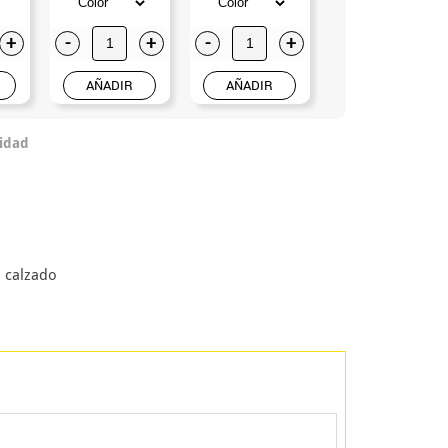
7.99€
+
-
+
-
+
-
+
AÑADIR
AÑADIR
AÑADIR
idad
i calzado