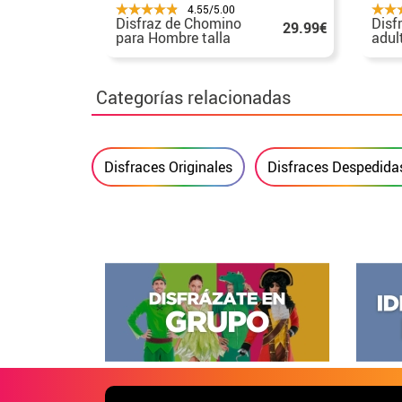
4.55/5.00
Disfraz de Chomino
Disfr
29.99€
para Hombre talla
adul
Universal M-L
Categorías relacionadas
Disfraces Originales
Disfraces Despedidas