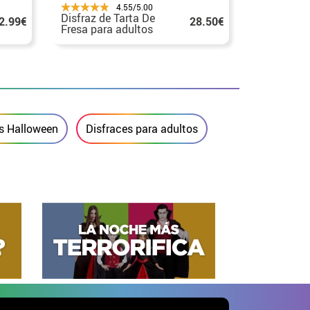
4.55/5.00
Disfraz de Tarta De
Disfraz d
2.99€
28.50€
Fresa para adultos
de Sumo 
para adult
s Halloween
Disfraces para adultos