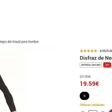
Negro del Ataúd para hombre
4.55/5.0
Disfraz de Ne
ENTREGA 24H/48H
-30%
27.99€
19.59€
S
Últimas unidades